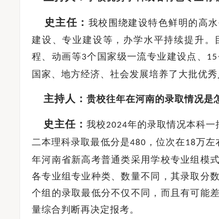
史主任
：
我校围绕建设特色鲜明的高水
建设、专业建设等，办学水平持续提升。
程、动画等
个国家级一流专业建设点、
3
15
国家、地方经济、社会发展培养了大批优秀
主持人：
贵校往年在河南的录取情况是
史主任
：
我校
年的录取情况本科一
2024
二本理科录取最低分是
，位次在
万左
480
18
年河南省新高考普通类采用学校专业组模
各专业组专业种类、数量不同，其录取分
个组的录取最低分不仅不同，而且有可能
量综合判断再决定报考。