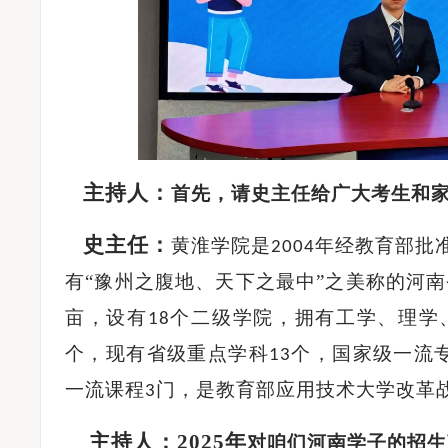
主持人：
首先，请史主任给广大考生和
史主任：
黄淮学院是
年经教育部批
2004
有“豫州之腹地、天下之最中”之美称的河
亩，设有
个二级学院，拥有工学、理学
18
个，现有省级重点学科
个，国家级一流
13
一流课程
门，是教育部应用技术大学改革
3
主持人：
2025年
对咱们河南学子的招生