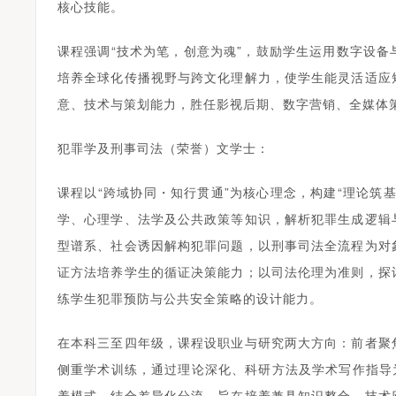
核心技能。
课程强调“技术为笔，创意为魂”，鼓励学生运用数字设备
培养全球化传播视野与跨文化理解力，使学生能灵活适应
意、技术与策划能力，胜任影视后期、数字营销、全媒体
犯罪学及刑事司法（荣誉）文学士：
课程以“跨域协同・知行贯通”为核心理念，构建“理论筑
学、心理学、法学及公共政策等知识，解析犯罪生成逻辑
型谱系、社会诱因解构犯罪问题，以刑事司法全流程为对
证方法培养学生的循证决策能力；以司法伦理为准则，探
练学生犯罪预防与公共安全策略的设计能力。
在本科三至四年级，课程设职业与研究两大方向：前者聚
侧重学术训练，通过理论深化、科研方法及学术写作指导
养模式，结合差异化分流，旨在培养兼具知识整合、技术