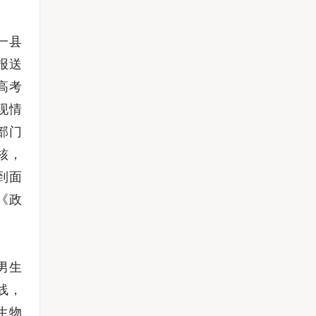
一县
报送
高考
现情
部门
核，
到面
《政
男生
线，
生物