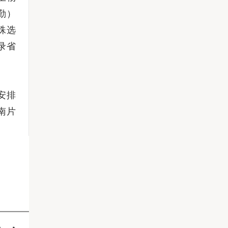
勤）
殊选
录省
安排
南片