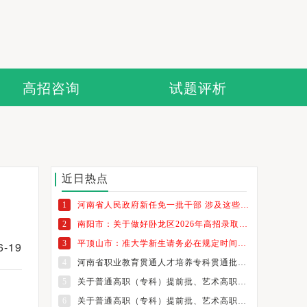
高招咨询
试题评析
近日热点
1
河南省人民政府新任免一批干部 涉及这些高校
2
南阳市：关于做好卧龙区2026年高招录取考生纸质档案发放工作的通知
3
平顶山市：准大学新生请务必在规定时间内领取档案
-19
4
河南省职业教育贯通人才培养专科贯通批志愿填报温馨提示
5
关于普通高职（专科）提前批、艺术高职（专科）批和体育高职（专科）批征集志愿的通知
6
关于普通高职（专科）提前批、艺术高职（专科）批和体育高职（专科）批征集志愿的通知