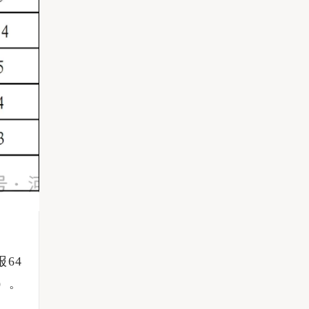
64
）。