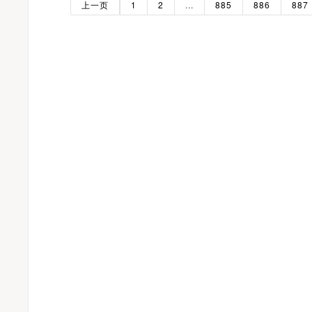
上一页
1
2
...
885
886
887
著名京剧表演艺术家李胜素受聘担任河南大学河南戏剧艺术学院艺术总监