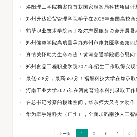
洛阳理工学院档案馆首获国家档案局科技项目计
郑州升达经贸管理学院学子在2025年全国高校
鹤壁职业技术学院南丁格尔志愿服务协会开展暑期
郑州健康学院高质量承办郑州市康复医学会第四
真情关怀助力生命奇迹！黄河交通学院暖心慰问2
郑州食品工程职业学院2025年招生工作取得实现
最低658分，最高683分！福耀科技大学在豫录
河南工业大学2025年在河南普通本科批录取工
在总书记考察的模速空间，华东师大又有大动作
华为牵手港科大（广州），全面加码南沙人工智
上一页
1
2
3
4
5
为考生办实事——河南省2024年全国普通高校招生志愿填报咨询会圆满举行