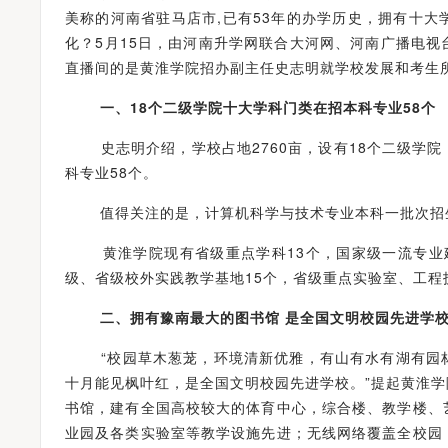
2023年高校招生宣传总结及高中、高校新高考生涯发展主题研讨会圆满举行
美称的河南省驻马店市,已有53年的办学历史，拥有十
化？5月15日，由河南升学网联合大河网、河南广播电
直播间的是
黄淮学院
招办副主任史志明就学校发展和考生
一、
18个二级学院十大学科门类在招本科专业58个
史志明介绍，学校占地2760亩，设有18个二级学院
科专业58个。
值得关注的是，计算机科学与技术专业本科一批次招生，
黄淮学院现有省级重点学科13个，国家级一流专业建
级、省级校外实践教学基地15个，省级重点实验室、工程
二、
拥有豫南最大的图书馆 是全国文明校园先进学
“校园草木葱茏，环境清新优雅，有山有水有湖有园林
十月能见枫叶红，是全国文明校园先进学校。”提起黄淮
书馆，建有全国高校较大的体育中心，综合楼、教学楼、
业园及各类实验室等教学设施先进；无线网络覆盖全校园