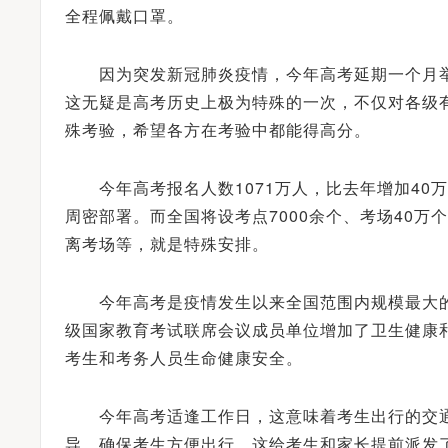
全程佩戴口罩。
因为突发新冠肺炎疫情，今年高考延期一个月举
这无疑是高考历史上极为特殊的一次，不仅对各级
殊考验，希望各方在考验中都能得高分。
今年高考报名人数1071万人，比去年增加40
周密部署。而全国将设考点7000余个、考场40万个
离考场等，就是特殊安排。
今年高考是疫情发生以来全国范围内规模最大的一
级国家教育考试联席会议成员单位增加了卫生健康
考生和考务人员生命健康安全。
今年高考适逢工作日，这意味着考生出行的交通
导，确保考生方便出行，这给考生和家长提前派发了