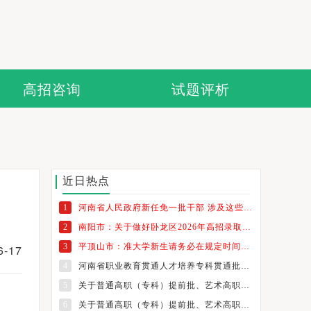
高招咨询
试题评析
近日热点
1
河南省人民政府新任免一批干部 涉及这些高校
2
南阳市：关于做好卧龙区2026年高招录取考生纸质档案发放工作的通知
3
平顶山市：准大学新生请务必在规定时间内领取档案
-17
4
河南省职业教育贯通人才培养专科贯通批志愿填报温馨提示
5
关于普通高职（专科）提前批、艺术高职（专科）批和体育高职（专科）批征集志愿的通知
6
关于普通高职（专科）提前批、艺术高职（专科）批和体育高职（专科）批征集志愿的通知