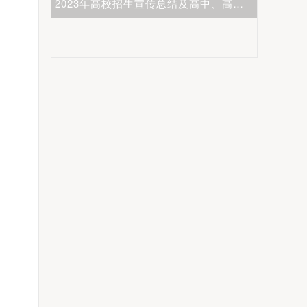
2023年高校招生宣传总结及高中、高校新高考生涯发展主题研讨会圆满举行
河南省2023年高职院校招生宣传工作交流会成功举办