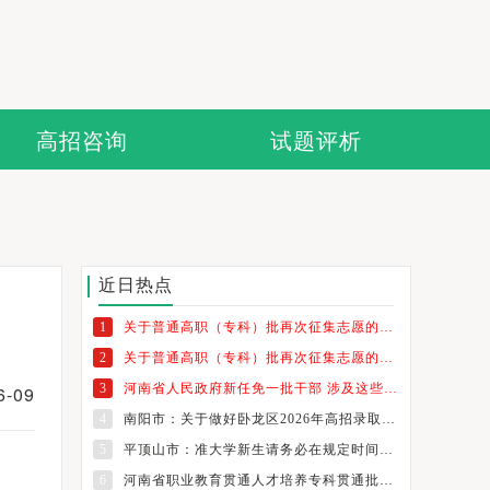
高招咨询
试题评析
近日热点
1
关于普通高职（专科）批再次征集志愿的通知
2
关于普通高职（专科）批再次征集志愿的通知
3
河南省人民政府新任免一批干部 涉及这些高校
-09
4
南阳市：关于做好卧龙区2026年高招录取考生纸质档案发放工作的通知
5
平顶山市：准大学新生请务必在规定时间内领取档案
6
河南省职业教育贯通人才培养专科贯通批志愿填报温馨提示