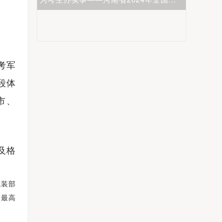
河南升学网2025年全国普通高校招生志愿填报咨询会圆满举行
考军
段体
市、
及格
武装部
试最高