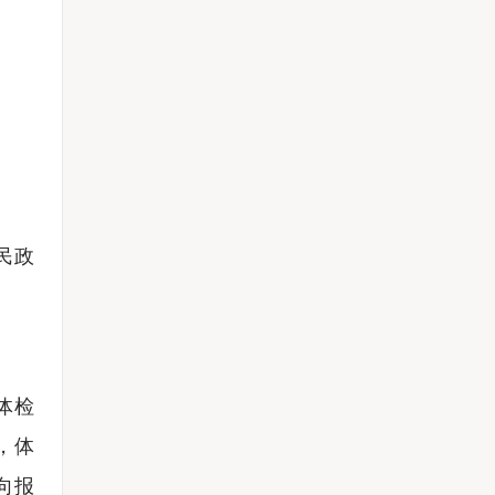
民政
体检
，体
向报