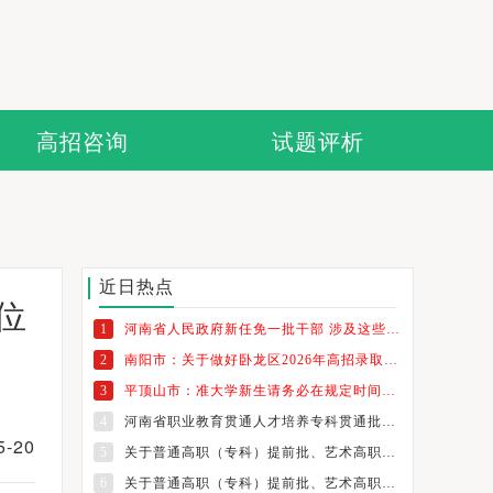
高招咨询
试题评析
近日热点
位
1
河南省人民政府新任免一批干部 涉及这些高校
2
南阳市：关于做好卧龙区2026年高招录取考生纸质档案发放工作的通知
3
平顶山市：准大学新生请务必在规定时间内领取档案
4
河南省职业教育贯通人才培养专科贯通批志愿填报温馨提示
-20
5
关于普通高职（专科）提前批、艺术高职（专科）批和体育高职（专科）批征集志愿的通知
6
关于普通高职（专科）提前批、艺术高职（专科）批和体育高职（专科）批征集志愿的通知