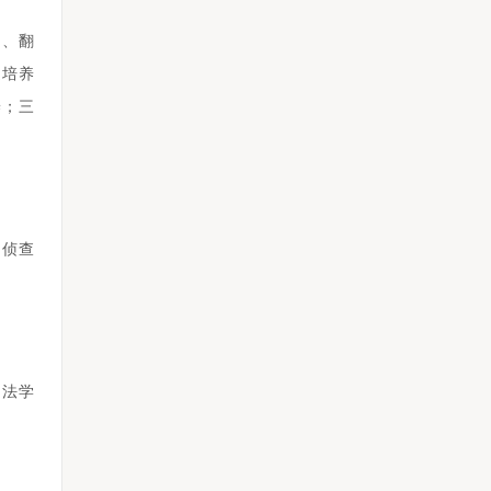
）、翻
通培养
养；三
。侦查
。法学