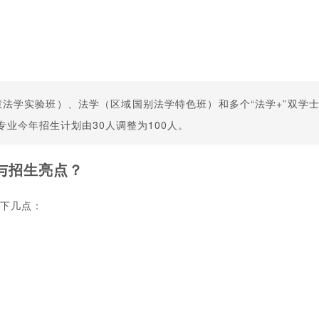
慧法学实验班）、法学（区域国别法学特色班）和多个“法学+”双学
业今年招生计划由30人调整为100人。
与招生亮点？
以下几点：
著名京剧表演艺术家李胜素受聘担任河南大学河南戏剧艺术学院艺术总监