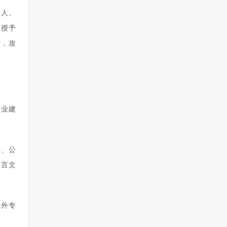
0人。
，授予
后，攻
专业建
务、公
语言文
以外专