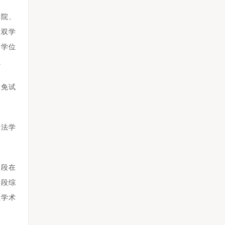
学院、
程双学
士学位
。
校免试
据法学
阶段在
阶段综
业学术